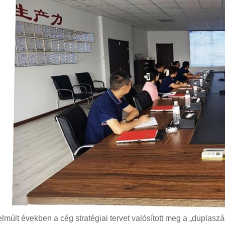
lmúlt években a cég stratégiai tervet valósított meg a „duplaszáz