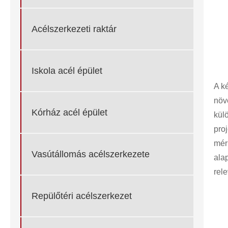
Acélszerkezeti raktár
Iskola acél épület
A k
növ
Kórház acél épület
kül
proj
mér
Vasútállomás acélszerkezete
ala
rel
Repülőtéri acélszerkezet