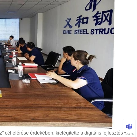
” cél elérése érdekében, kielégítette a digitális fejlesztés
Teams