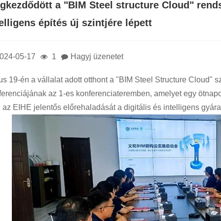
gkezdődött a "BIM Steel structure Cloud" rends
elligens építés új szintjére lépett
024-05-17
1
Hagyj üzenetet
ius 19-én a vállalat adott otthont a "BIM Steel Structure Cloud
ferenciájának az 1-es konferenciateremben, amelyet egy ötnapos 
i az EIHE jelentős előrehaladását a digitális és intelligens gyár