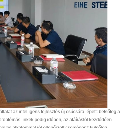
állalat az intelligens fejlesztés új csúcsára lépett: belsőleg a
problémás linkek pedig időben, az aláírástól kezdődően
 egyes alkalommal jól ellenőrzött csomópont; külsőleg