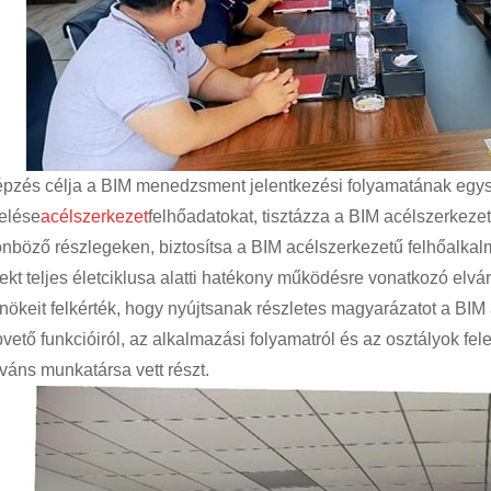
épzés célja a BIM menedzsment jelentkezési folyamatának egy
elése
acélszerkezet
felhőadatokat, tisztázza a BIM acélszerkez
önböző részlegeken, biztosítsa a BIM acélszerkezetű felhőalkal
ekt teljes életciklusa alatti hatékony működésre vonatkozó elvár
nökeit felkérték, hogy nyújtsanak részletes magyarázatot a BIM
pvető funkcióiról, az alkalmazási folyamatról és az osztályok fe
eváns munkatársa vett részt.