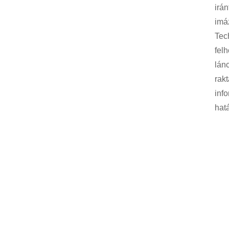
irán
imáz
Tec
felh
lán
rak
inf
hat