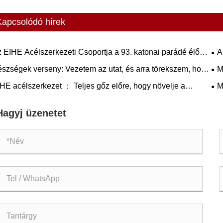
Kapcsolódó hírek
 EIHE Acélszerkezeti Csoportja a 93. katonai parádé élő
A
vetítésének szervezett megtekintését
fed
szségek verseny: Vezetem az utat, és arra törekszem, hogy
M
művesek legyenek bátorsággal - az EIHE acélszerkezet a 4.
ter
HE acélszerkezet ： Teljes gőz előre, hogy növelje a
M
zségversenyt tartja
melést az új magasságok elérésére.
vál
Hagyj üzenetet