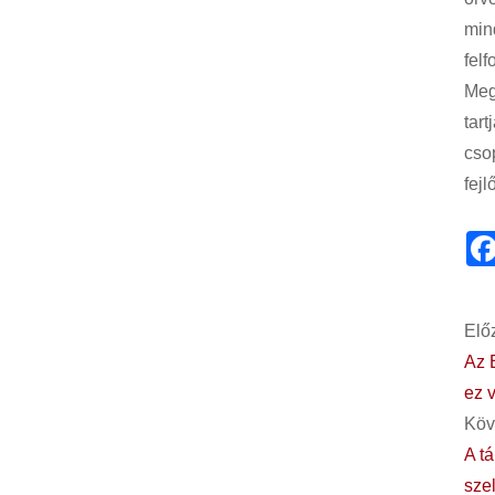
mind
felf
Meg
tar
cso
fejl
Előz
Az 
ez 
Köv
A t
sze