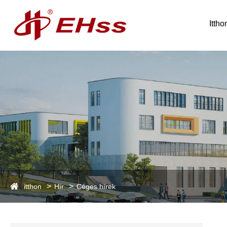
Ittho
itthon
Hír
Céges hírek