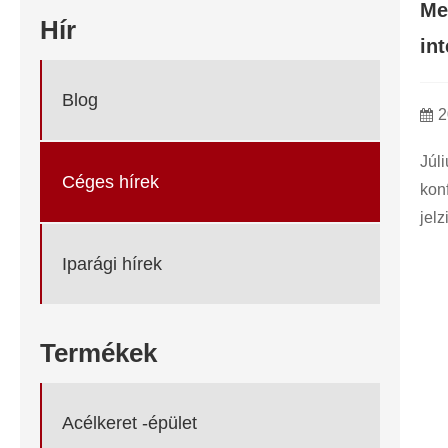
Me
Hír
int
Blog
2
Júl
Céges hírek
kon
jelz
Iparági hírek
Termékek
Acélkeret -épület