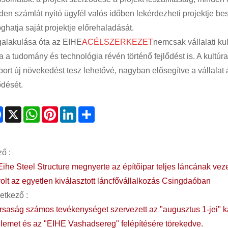
en számlát nyitó ügyfél valós időben lekérdezheti projektje besz
oghatja saját projektje előrehaladását.
alakulása óta az EIHE
ACÉLSZERKEZET
nemcsak vállalati ku
tja a tudomány és technológia révén történő fejlődést is. A kult
port új növekedést tesz lehetővé, nagyban elősegítve a vállalat
ődését.
Facebook
X
WhatsApp
Pinterest
LinkedIn
Share
ő :
Eihe Steel Structure megnyerte az építőipar teljes láncának vez
volt az egyetlen kiválasztott láncfővállalkozás Csingdaóban
etkező :
ársaság számos tevékenységet szervezett az "augusztus 1-jei" 
llemet és az "EIHE Vashadsereg" felépítésére törekedve.