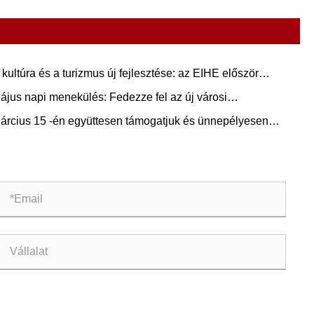
 kultúra és a turizmus új fejlesztése: az EIHE először
ezze fel Önt – a mitikus témájú remekmű palotáját.
ájus napi menekülés: Fedezze fel az új városi
eptárgyakat EiHE -vel
árcius 15 -én együttesen támogatjuk és ünnepélyesen
laljuk.