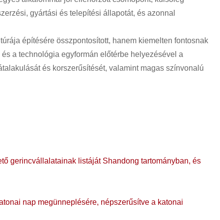
erzési, gyártási és telepítési állapotát, és azonnal
ltúrája építésére összpontosított, hanem kiemelten fontosnak
úra és a technológia egyformán előtérbe helyezésével a
 átalakulását és korszerűsítését, valamint magas színvonalú
ető gerincvállalatainak listáját Shandong tartományban, és
katonai nap megünneplésére, népszerűsítve a katonai