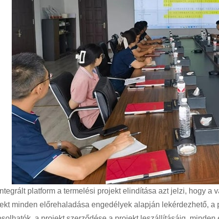
ntegrált platform a termelési projekt elindítása azt jelzi, hogy a v
jekt minden előrehaladása engedélyek alapján lekérdezhető, a 
osolhatók. a projekt szerződése a projekt leszállításáig, minden