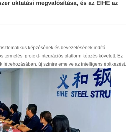
zer oktatási megvalósítása, és az EIHE az
" szisztematikus képzésének és bevezetésének indító
termelési projekt-integrációs platform képzés követett. Ez
ak létrehozásában, új szintre emelve az intelligens építkezést.