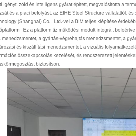
ti igényt, zöld és intelligens gyárat épített, megvalósította a te
sát és a piaci befolyást. az EIHE Steel Structure vállalattól, é
hnology (Shanghai) Co., Ltd.-vel a BIM teljes kiépítése érdeké
őplatform. Ez a platform tíz működési modult integrál, beleértve
c menedzsmentet, a gyártás-végrehajtás menedzsmentet, a gyá
tározási és kiszállítási menedzsmentet, a vizuális folyamatkezel
ormációs összekapcsolás kezelését, és rendszerezett jelentésk
áskörmegosztást biztosítson.