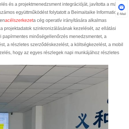
rmelés és a projektmenedzsment integrációját, javította a márka
s számos együttműködést folytatott a Beimaitaike Information
E-Mail
ben
acélszerkezet
a cég operatív irányítására alkalmas
 a projektadatok szinkronizálásának kezelését, az ellátási
ri papírmentes minőségellenőrzés menedzsmentet, a
ést, a részletes szerződéskezelést, a költségkezelést, a mobil
ezelés, hogy az egyes részlegek napi munkájához részletes